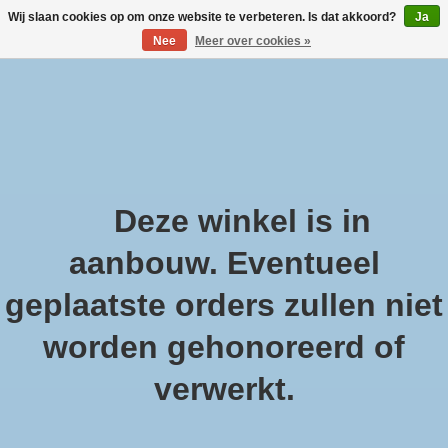
Wij slaan cookies op om onze website te verbeteren. Is dat akkoord?
Ja
Nee
Meer over cookies »
Large selection of products and fast shipping!
Verlanglijst
Winkelwa
Afrekenen is uitgeschakeld.
Deze winkel is in
Home
/
Grafix Knutselemmer Ø10x16cm
aanbouw. Eventueel
geplaatste orders zullen niet
worden gehonoreerd of
Product image slideshow Items
verwerkt.