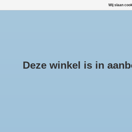
Wij slaan coo
Large selection of products and fast shipping!
TOP DEALS
Afrekenen is uitgeschakeld.
Deze winkel is in aanbo
Home
/
ACQUA PER UOMO Eau de Parfum 15ml.
Product image slideshow Items