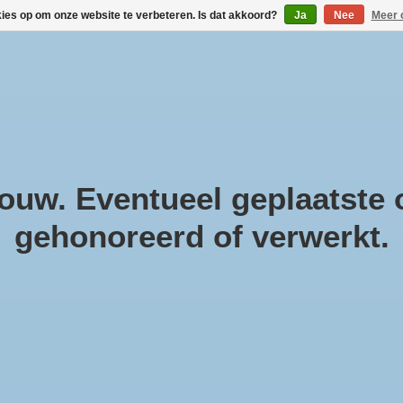
kies op om onze website te verbeteren. Is dat akkoord?
Ja
Nee
Meer 
!
Geneesmiddelen
Gezondheidsproducten
Cosmeti
Parfum & Kado
Zwanger & Baby
Lifestyle
uw. Eventueel geplaatste o
gehonoreerd of verwerkt.
AC
Pa