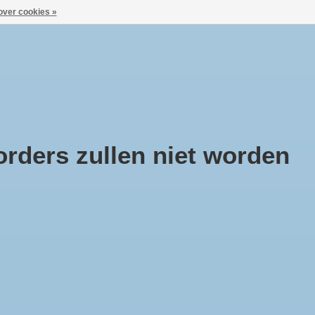
over cookies »
Aanmelden / Inloggen
ca
Huisje Boompje Beestje
Cadeaubonnen
rders zullen niet worden
QUA PER UOMO Eau de
rfum 15ml.