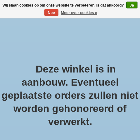
Wij slaan cookies op om onze website te verbeteren. Is dat akkoord?
Ja
Nee
Meer over cookies »
Large selection of products and fast shipping!
Verlanglijst
Winkelwa
Afrekenen is uitgeschakeld.
Deze winkel is in
Home
/
At Home Scents luchtverfrisser 400ml fruity delight
aanbouw. Eventueel
geplaatste orders zullen niet
worden gehonoreerd of
Product image slideshow Items
verwerkt.