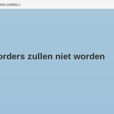
over cookies »
Aanmelden / Inloggen
ca
Huisje Boompje Beestje
Cadeaubonnen
rders zullen niet worden
 Wick luchtverfrisser Gel
se Bouquet 150gr