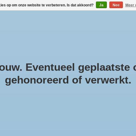
kies op om onze website te verbeteren. Is dat akkoord?
Ja
Nee
Meer 
!
Geneesmiddelen
Gezondheidsproducten
Cosmeti
Parfum & Kado
Zwanger & Baby
Lifestyle
uw. Eventueel geplaatste o
gehonoreerd of verwerkt.
Air
Ro