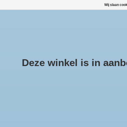
Wij slaan coo
Large selection of products and fast shipping!
TOP DEALS
Afrekenen is uitgeschakeld.
Deze winkel is in aanbo
Home
/
Air Wick luchtverfrisser Gel Rose Bouquet 150gr
Product image slideshow Items