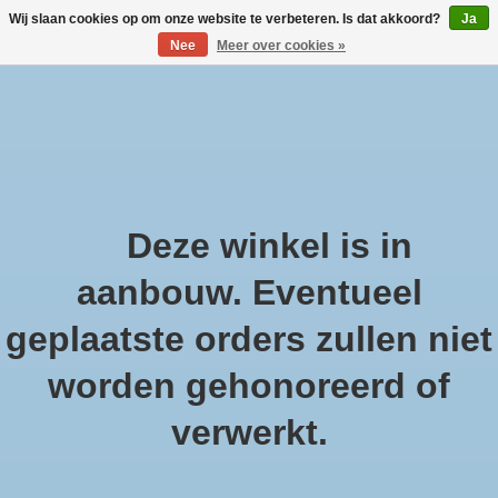
Wij slaan cookies op om onze website te verbeteren. Is dat akkoord?
Ja
Nee
Meer over cookies »
Large selection of products and fast shipping!
Verlanglijst
Winkelwa
Afrekenen is uitgeschakeld.
Deze winkel is in
Home
/
Ambiente Ovenwant Sara Cream
aanbouw. Eventueel
geplaatste orders zullen niet
worden gehonoreerd of
Product image slideshow Items
verwerkt.