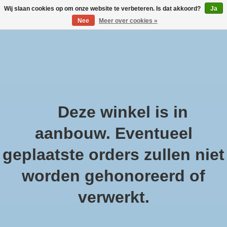
Wij slaan cookies op om onze website te verbeteren. Is dat akkoord?
Ja
Nee
Meer over cookies »
Large selection of products and fast shipping!
Verlanglijst
Winkelwa
Afrekenen is uitgeschakeld.
Deze winkel is in
Home
/
Westmark dunschiller 10 stuks
aanbouw. Eventueel
geplaatste orders zullen niet
worden gehonoreerd of
Product image slideshow Items
verwerkt.