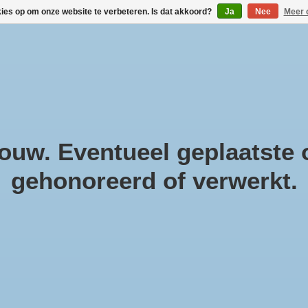
kies op om onze website te verbeteren. Is dat akkoord?
Ja
Nee
Meer 
!
Geneesmiddelen
Gezondheidsproducten
Cosmeti
Parfum & Kado
Zwanger & Baby
Lifestyle
uw. Eventueel geplaatste o
gehonoreerd of verwerkt.
st
Ca
ha