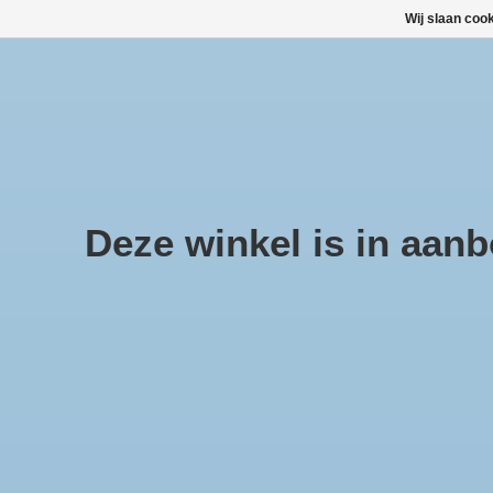
Wij slaan coo
Large selection of products and fast shipping!
TOP DEALS
Afrekenen is uitgeschakeld.
Deze winkel is in aanbo
Home
/
CampKing Tentharing halfrond 30 cm breed zak a 10
Product image slideshow Items