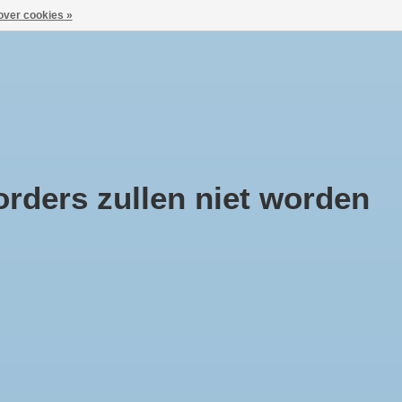
over cookies »
Aanmelden / Inloggen
ca
Huisje Boompje Beestje
Cadeaubonnen
rders zullen niet worden
mpKing Tentharing
lfrond 30 cm breed zak a