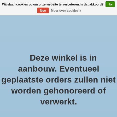
Wij slaan cookies op om onze website te verbeteren. Is dat akkoord?
Ja
Nee
Meer over cookies »
Large selection of products and fast shipping!
Verlanglijst
Winkelwa
Afrekenen is uitgeschakeld.
Deze winkel is in
Home
/
Hobby Wikkeldraad 0.65mm 100gram Kopper
aanbouw. Eventueel
geplaatste orders zullen niet
worden gehonoreerd of
Product image slideshow Items
verwerkt.