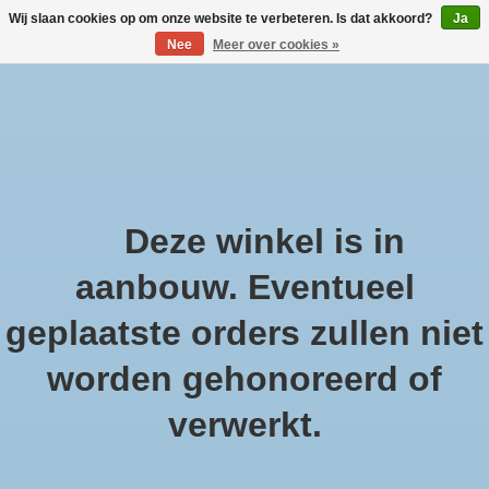
Wij slaan cookies op om onze website te verbeteren. Is dat akkoord?
Ja
Nee
Meer over cookies »
Large selection of products and fast shipping!
Verlanglijst
Winkelwa
Afrekenen is uitgeschakeld.
Deze winkel is in
Home
/
Vleestang Barbecuetang 30cm
aanbouw. Eventueel
geplaatste orders zullen niet
worden gehonoreerd of
Product image slideshow Items
verwerkt.