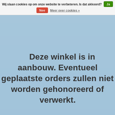
Wij slaan cookies op om onze website te verbeteren. Is dat akkoord?
Ja
Nee
Meer over cookies »
Large selection of products and fast shipping!
Verlanglijst
Winkelwa
Afrekenen is uitgeschakeld.
Deze winkel is in
Home
/
BEACH Eau de Parfum 50 ml.
aanbouw. Eventueel
geplaatste orders zullen niet
worden gehonoreerd of
Product image slideshow Items
verwerkt.