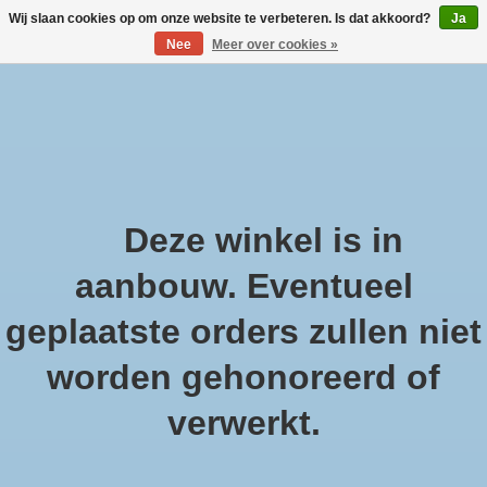
Wij slaan cookies op om onze website te verbeteren. Is dat akkoord?
Ja
Nee
Meer over cookies »
Large selection of products and fast shipping!
Verlanglijst
Winkelwa
Afrekenen is uitgeschakeld.
Deze winkel is in
Home
/
Vliegenkap foodcover 30cm
aanbouw. Eventueel
geplaatste orders zullen niet
worden gehonoreerd of
Product image slideshow Items
verwerkt.