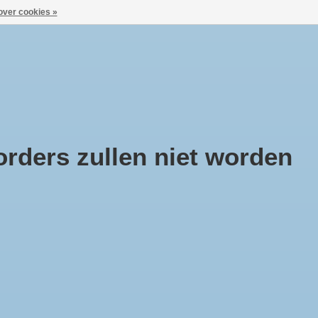
over cookies »
Aanmelden / Inloggen
ca
Huisje Boompje Beestje
Cadeaubonnen
rders zullen niet worden
rlingerHaus