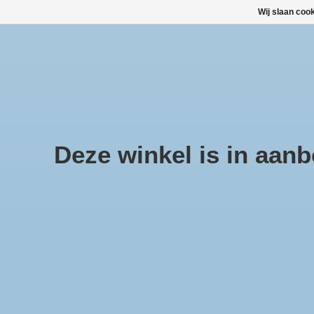
Wij slaan coo
Large selection of products and fast shipping!
TOP DEALS
Afrekenen is uitgeschakeld.
Deze winkel is in aanbo
Home
/
BerlingerHaus BerlingerHaus Steelpan met Tuit Ø16cm Alumin
blue/grey
Product image slideshow Items