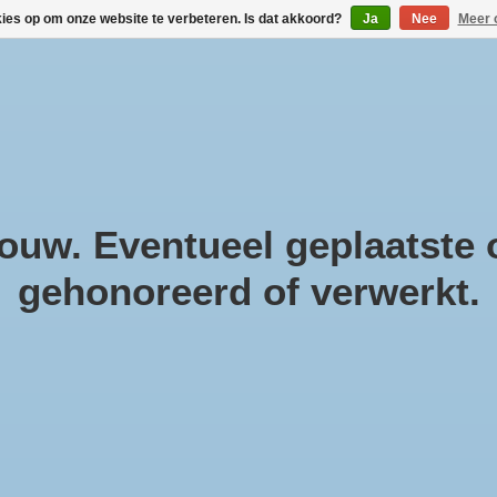
kies op om onze website te verbeteren. Is dat akkoord?
Ja
Nee
Meer 
!
Geneesmiddelen
Gezondheidsproducten
Cosmeti
Parfum & Kado
Zwanger & Baby
Lifestyle
uw. Eventueel geplaatste o
gehonoreerd of verwerkt.
ium ook inductie moonlight
Be