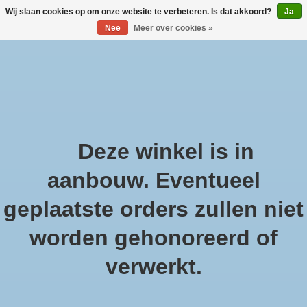
Wij slaan cookies op om onze website te verbeteren. Is dat akkoord?
Ja
Nee
Meer over cookies »
Large selection of products and fast shipping!
Verlanglijst
Winkelwa
Afrekenen is uitgeschakeld.
Deze winkel is in
Home
/
Beker kunststof 85xh120mm 430ml ( per stuk )
aanbouw. Eventueel
geplaatste orders zullen niet
worden gehonoreerd of
Product image slideshow Items
verwerkt.