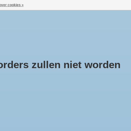
over cookies »
Aanmelden / Inloggen
ca
Huisje Boompje Beestje
Cadeaubonnen
rders zullen niet worden
tiplus Anti condens
ekjes 30st