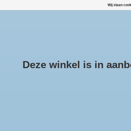
Wij slaan coo
Large selection of products and fast shipping!
TOP DEALS
Afrekenen is uitgeschakeld.
Deze winkel is in aanbo
Home
/
optiplus Anti condens doekjes 30st
Product image slideshow Items