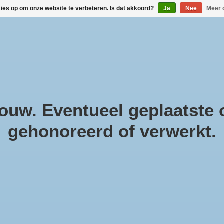
kies op om onze website te verbeteren. Is dat akkoord?
Ja
Nee
Meer 
!
Geneesmiddelen
Gezondheidsproducten
Cosmeti
Parfum & Kado
Zwanger & Baby
Lifestyle
uw. Eventueel geplaatste o
gehonoreerd of verwerkt.
op
do