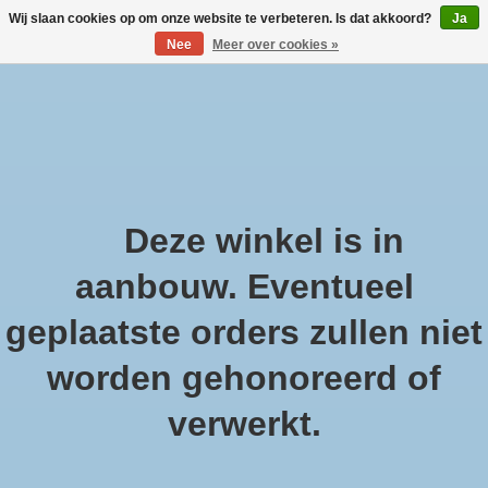
Wij slaan cookies op om onze website te verbeteren. Is dat akkoord?
Ja
Nee
Meer over cookies »
Large selection of products and fast shipping!
Verlanglijst
Winkelwa
Afrekenen is uitgeschakeld.
Deze winkel is in
Home
/
St Marc verfreiniger 1.25 ltr
aanbouw. Eventueel
geplaatste orders zullen niet
worden gehonoreerd of
Product image slideshow Items
verwerkt.