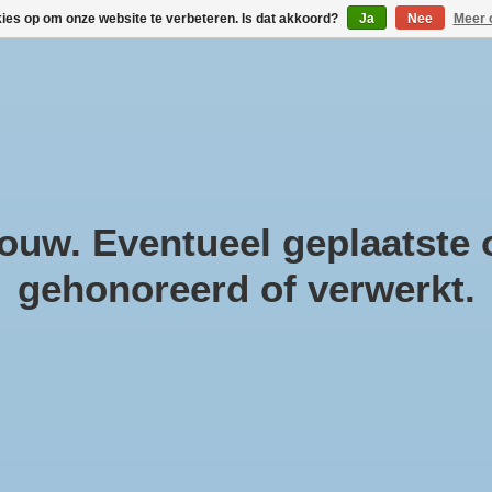
kies op om onze website te verbeteren. Is dat akkoord?
Ja
Nee
Meer 
!
Geneesmiddelen
Gezondheidsproducten
Cosmeti
Parfum & Kado
Zwanger & Baby
Lifestyle
uw. Eventueel geplaatste o
gehonoreerd of verwerkt.
Fo
bat