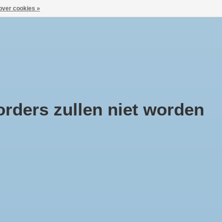
over cookies »
Aanmelden / Inloggen
ca
Huisje Boompje Beestje
Cadeaubonnen
rders zullen niet worden
rnuis speelgoed op
terij