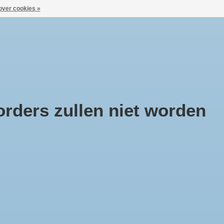
over cookies »
Aanmelden / Inloggen
ca
Huisje Boompje Beestje
Cadeaubonnen
rders zullen niet worden
Sorteren op
Meest bekeken
0 producten