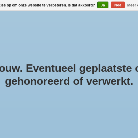
kies op om onze website te verbeteren. Is dat akkoord?
Ja
Nee
Meer 
!
Geneesmiddelen
Gezondheidsproducten
Cosmeti
Parfum & Kado
Zwanger & Baby
Lifestyle
uw. Eventueel geplaatste o
gehonoreerd of verwerkt.