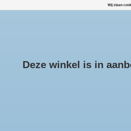
Wij slaan coo
Large selection of products and fast shipping!
TOP DEALS
Home
/
Merken
/
Palmers
Deze winkel is in aanbo
Categorieën
TOP DEALS!
(90)
Geneesmiddelen
(83)
Gezondheidsproducten