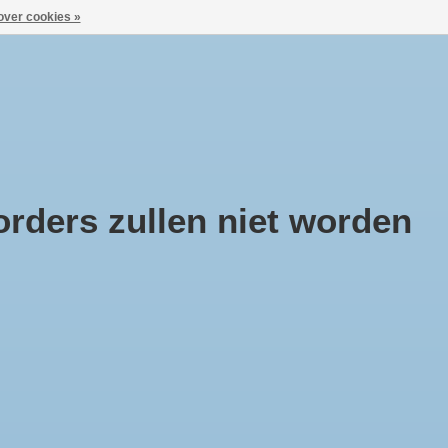
over cookies »
Aanmelden / Inloggen
ca
Huisje Boompje Beestje
Cadeaubonnen
rders zullen niet worden
Sorteren op
Meest bekeken
0 producten