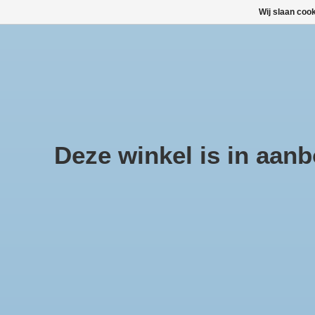
Wij slaan coo
Large selection of products and fast shipping!
TOP DEALS
Home
/
Merken
/
Toco-tholin
Deze winkel is in aanbo
Categorieën
TOP DEALS!
(90)
Geneesmiddelen
(83)
Gezondheidsproducten