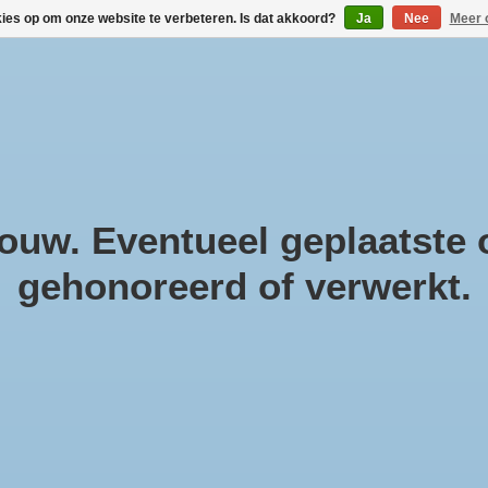
kies op om onze website te verbeteren. Is dat akkoord?
Ja
Nee
Meer 
!
Geneesmiddelen
Gezondheidsproducten
Cosmeti
Parfum & Kado
Zwanger & Baby
Lifestyle
uw. Eventueel geplaatste o
gehonoreerd of verwerkt.