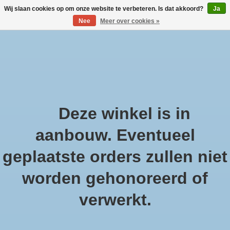
Wij slaan cookies op om onze website te verbeteren. Is dat akkoord?
Ja
Nee
Meer over cookies »
Large selection of products and fast shipping!
Verlanglijst
Winkelwa
Home
/
Catalogus
Catalogus
Deze winkel is in
aanbouw. Eventueel
geplaatste orders zullen niet
worden gehonoreerd of
verwerkt.