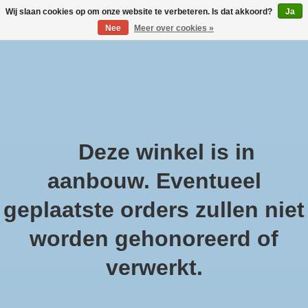
Wij slaan cookies op om onze website te verbeteren. Is dat akkoord?
Ja
Nee
Meer over cookies »
Large selection of products and fast shipping!
Verlanglijst
Winkelwa
Afrekenen is uitgeschakeld.
Deze winkel is in
Home
/
Huisje Boompje Beestje
/
Koken & Tafelen
/
aanbouw. Eventueel
Koffie & Thee
/
Koffiefilter
geplaatste orders zullen niet
Koffiefilter
worden gehonoreerd of
verwerkt.
Filters weergeven