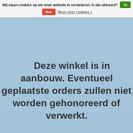
Wij slaan cookies op om onze website te verbeteren. Is dat akkoord?
Ja
Nee
Meer over cookies »
Large selection of products and fast shipping!
Verlanglijst
Winkelwa
Afrekenen is uitgeschakeld.
Deze winkel is in
Home
/
Huisje Boompje Beestje
/
Koken & Tafelen
/
Kookgerei
/
aanbouw. Eventueel
Zeef
geplaatste orders zullen niet
Zeef
worden gehonoreerd of
verwerkt.
Filters weergeven