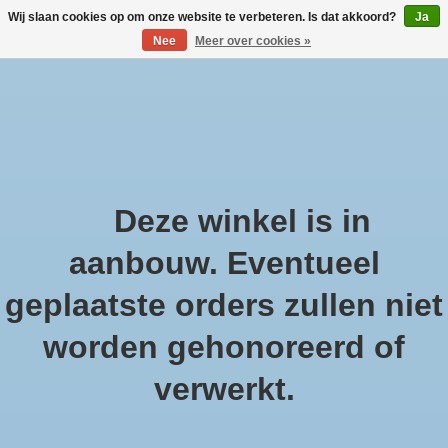
Wij slaan cookies op om onze website te verbeteren. Is dat akkoord?
Ja
Nee
Meer over cookies »
Large selection of products and fast shipping!
Verlanglijst
Winkelwa
Afrekenen is uitgeschakeld.
Deze winkel is in
Home
/
Tags
/
Yodeyma parfums
aanbouw. Eventueel
Producten getagd met
geplaatste orders zullen niet
Yodeyma parfums
worden gehonoreerd of
verwerkt.
Filters weergeven