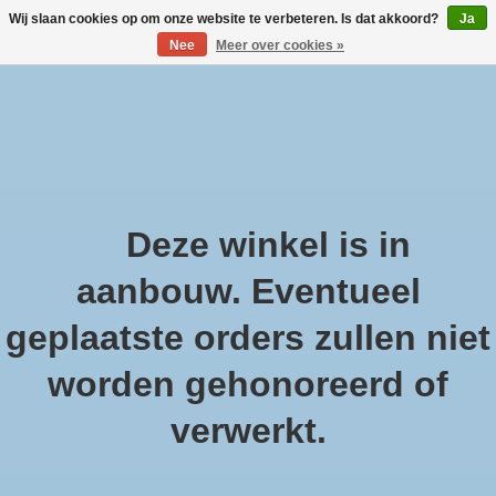
Wij slaan cookies op om onze website te verbeteren. Is dat akkoord?
Ja
Nee
Meer over cookies »
Large selection of products and fast shipping!
Verlanglijst
Winkelwa
Afrekenen is uitgeschakeld.
Deze winkel is in
Home
/
Beckmann Vlekkenduivel Smeervet & Olie 50ml
aanbouw. Eventueel
geplaatste orders zullen niet
worden gehonoreerd of
Product image slideshow Items
verwerkt.