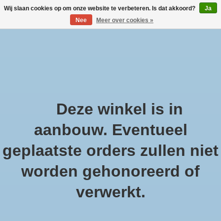
Wij slaan cookies op om onze website te verbeteren. Is dat akkoord?
Ja
Nee
Meer over cookies »
Large selection of products and fast shipping!
Verlanglijst
Winkelwa
Afrekenen is uitgeschakeld.
Deze winkel is in
Home
/
Beckmann Active White Doekjes 15 stuks
aanbouw. Eventueel
geplaatste orders zullen niet
worden gehonoreerd of
Product image slideshow Items
verwerkt.