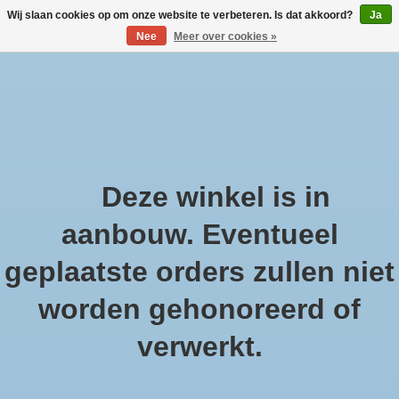
Wij slaan cookies op om onze website te verbeteren. Is dat akkoord?
Ja
Nee
Meer over cookies »
Large selection of products and fast shipping!
Verlanglijst
Winkelwa
Afrekenen is uitgeschakeld.
Deze winkel is in
Home
/
Gezondheidsproducten
/
Specifiek Voor De Vrouw
/
aanbouw. Eventueel
Overgang
/
Droge Schede
geplaatste orders zullen niet
Droge Schede
worden gehonoreerd of
verwerkt.
Filters weergeven